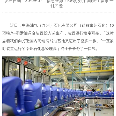
发布日期：20-09-07
信息来源：K8·凯发(中国)天生赢家·一
触即发 
近日，中海油气（泰州）石化有限公司（简称泰州石化）10
万吨/年润滑油调合装置投入试生产，装置运行稳定可靠。 “这标
志着我们向打造国内高端润滑油基地又迈出了坚实一步。”一直紧
盯装置运行的泰州石化总经理高宇终于长长舒了一口气。