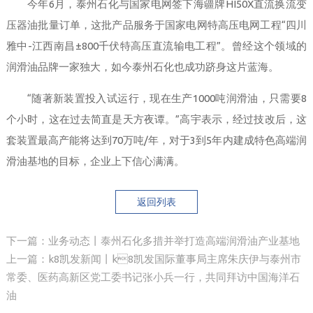
今年6月，泰州石化与国家电网签下海疆牌HI50X直流换流变
压器油批量订单，这批产品服务于国家电网特高压电网工程“四川
雅中-江西南昌±800千伏特高压直流输电工程”。曾经这个领域的
润滑油品牌一家独大，如今泰州石化也成功跻身这片蓝海。
“随著新装置投入试运行，现在生产1000吨润滑油，只需要8
个小时，这在过去简直是天方夜谭。”高宇表示，经过技改后，这
套装置最高产能将达到70万吨/年，对于3到5年内建成特色高端润
滑油基地的目标，企业上下信心满满。
返回列表
下一篇：业务动态丨泰州石化多措并举打造高端润滑油产业基地
上一篇：k8凯发新闻丨k8凯发国际董事局主席朱庆伊与泰州市
常委、医药高新区党工委书记张小兵一行，共同拜访中国海洋石
油