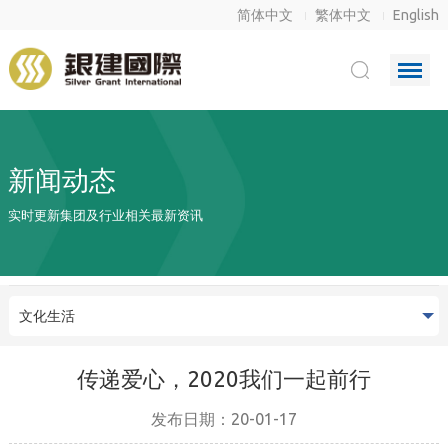
简体中文
繁体中文
English
新闻动态
实时更新集团及行业相关最新资讯
文化生活
传递爱心，2020我们一起前行
发布日期：20-01-17