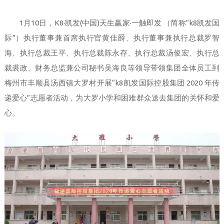
1月10日，K8·凯发(中国)天生赢家·一触即发 （简称“k8凯发国
际”）执行董事兼首席执行官黄佳爵、执行董事兼执行总裁罗智
海、执行总裁王平、执行总裁陈永存、执行总裁汤俊宏、执行总
裁裘政、财务总监兼公司秘书吴海良等领导带领集团全体员工到
梅州市丰顺县汤西镇大罗村开展“k8凯发国际控股集团 2020 年传
递爱心”志愿者活动，为大罗小学和困难群众送去集团的关怀和爱
心。