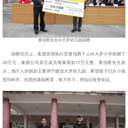
黄佳爵先生向大罗幼儿园捐赠
捐赠仪式上，集团首席执行官黄佳爵个人向大罗小学捐赠了
50万元，集团公司其它成员筹集善款17万元整。黄佳爵先生表
示，他个人的捐款主要用于建设大罗幼儿园，希望孩子们从小就
受到科学、优质的基础教育，努力学习，用知识改变命运。