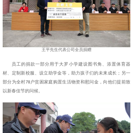
王平先生代表公司全员捐赠
员工的捐款一部分用于大罗小学建设图书角、添置体育器
材、定制新校服、设立助学金等，助力孩子们的未来成长；另一
部分为全村78户贫困家庭购置生活物资和慰问金，向他们提前致
以新春佳节的问候。