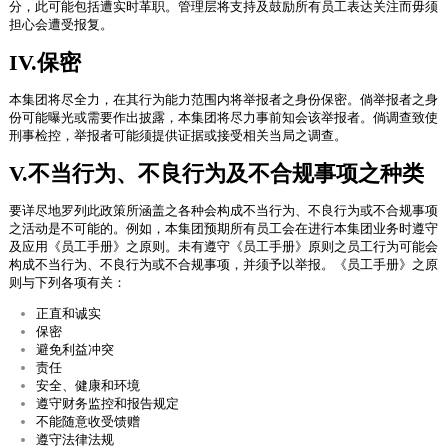
分，此可能包括遭实时革职。管理层将支持及鼓励所有员工表达关注而毋须
担心会遭受报复。
IV.保密
本集团将尽全力，在其行为能力范围内将举报者之身份保密。倘举报者之身
份可能曝光或需要作出披露，本集团将尽力事前知会该举报者。倘调查致使
刑事检控，举报者可能须提供证据或接受相关当局之调查。
V.不当行为、不良行为及不合规事项之种类
要详尽地罗列此政策所涵盖之各种会构成不当行为、不良行为或不合规事项
之活动是不可能的。例如，本集团预期所有员工会在进行本集团业务时遵守
及应用《员工手册》之原则。未有遵守《员工手册》原则之员工行为可能会
构成不当行为、不良行为或不合规事项，并须予以举报。《员工手册》之原
则与下列各项有关：
正直和诚实
保密
避免利益冲突
责任
安全、健康和环境
遵守财务监控和报告规定
不能随意收受馈赠
遵守法律法规