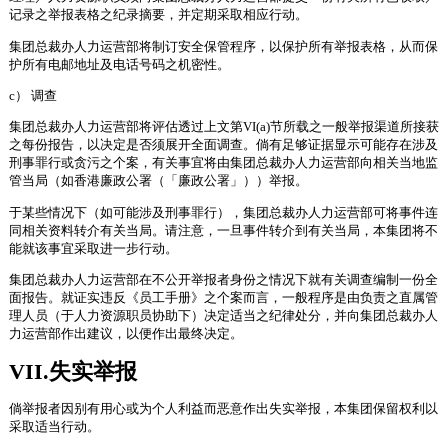
记录之举报表格之纪录摘要，并定期采取相应行动。
集团总裁办人力运营部将制订安全保管程序，以保护所有举报表格，从而保
护所有电邮地址及电话号码之机密性。
c） 调查
集团总裁办人力运营部将评估透过上文第VI(a)节所载之一般举报渠道所接获
之每份报告，以决定是否须展开全面调查。倘有足够证据显示可能存在涉及
刑事罪行或贪污之个案，有关事宜将由集团总裁办人力运营部向相关当地监
管当局（如香港廉政公署（「廉政公署」））举报。
于某些情况下（如可能涉及刑事罪行），集团总裁办人力运营部可将事件连
同相关资料转介有关当局。请注意，一旦事件转介到有关当局，本集团将不
能就该事宜采取进一步行动。
集团总裁办人力运营部在不公开举报者身份之情况下就有关调查编制一份全
面报告。就证实违反《员工手册》之个案而言，一般程序是由负责之直属管
理人员（于人力资源职员协助下）决定适当之纪律处分，并向集团总裁办人
力运营部作出建议，以便作出最终决定。
VII.失实举报
倘举报者因别有用心或为个人利益而恶意作出失实举报，本集团保留权利以
采取适当行动。