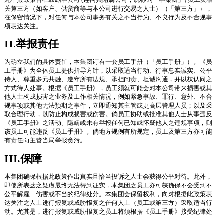
关第三方（如客户、供货商等与本公司进行交易之人士）（「第三方」），
在保密情况下，对任何与本公司事务有关之不当行为、不良行为及不合规事
项表达关注。
II.举报责任
为确立我们的具体责任，本集团订有一套员工手册（「员工手册」）。《员
工手册》为全体员工提供指导方针，以采取适当行动、行事忠实诚实、公平
待人、尊重多元共融、遵守所有法规、承担问责、坦诚沟通，并以获认同之
方式待人处事。根据《员工手册》，员工须就可能会对本公司带来损害或其
他人士构成损害之业务及工作相关情况，例如紧急事故、罪行、意外、不合
规事项或其他无法预期之事件，立即通知其主管或更高层管理人员；以及采
取合理行动，以防止构成损害或伤害。倘员工协助或批准其他人士从事违反
《员工手册》之活动、隐瞒或未有举报任何已知或怀疑他人之违规事项，则
该员工可能违反《员工手册》。倘地方规例有所规定，员工及第三方亦可能
有责任向主管当局举报贪污。
III.保障
本集团确保根据此政策作出真实且恰当投诉之人士会获得公平对待。此外，
即使所表达之疑虑最终无法得到证实，本集团之员工亦可获确保不会受到不
公平解雇、伤害或不当的纪律处分。本集团会保留权利，向对根据此政策表
达关注之人士进行报复或威胁报复之任何人士（员工或第三方）采取适当行
动。尤其是，进行报复或威胁报复之员工将须根据《员工手册》接受纪律处