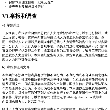
保护本集团之数据、纪录及资产
遵守守则及履行举报责任
VI.举报和调查
a）举报渠道
一般而言，举报者应向集团总裁办人力运营部作出举报，以便进行检讨。就
员工而言，彼等可选择先向其经理或当地人力资源职员作出初步讨论。然
而，经理或人力资源职员必须向集团总裁办人力运营部转告任何潜在或实际
之不当行为、不良行为或不合规事项。倘员工对进行此举报感到不安（如其
直属经理已拒绝处理其个案，或举报对象为其直属经理），该员工应联络集
团总裁办人力运营部。本集团鼓励业务伙伴、供货商及第三方直接向集团总
裁办人力运营部作出举报。
b）举报和证明文件
本集团并不预期举报者具有所举报不当行为、不良行为或不合规事项之确实
证明或证据，惟该举报应表明其关注事件之理由，以及全面披露任何相关详
情及证明文件。倘该举报者本着真诚作出举报，即使任何往后调查无法证实
个案是否属不当行为、不良行为或不合规事项，本集团亦会重视及感激举报
者之关注。举报者可透过下列方式作出举报：使用此政策附件一所附上之标
准表格（举报表格），以书面形式（透过电邮 ethics@hknqi.com 或邮寄）
向集团总裁办人力运营部举报。
经理／人力资源职员须向集团总裁办人力运营部提交一份有关所有已收取／