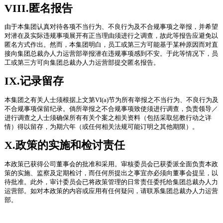
VIII.匿名报告
由于本集团认真对待各项不当行为、不良行为及不合规事项之举报，并希望
对潜在及实际违规事项展开有正当理由须进行之调查，故此等报告应避免以
匿名方式作出。然而，本集团明白，员工或第三方可能基于某种原因而对直
接向集团总裁办人力运营部举报潜在违规事项感到不安。于此等情况下，员
工或第三方可向集团总裁办人力运营部提交匿名报告。
IX.记录留存
本集团之有关人士须根据上文第VI(a)节为所有举报之不当行为、不良行为及
不合规事项保留纪录。倘所举报之不合规事项致使须进行调查，负责领导／
进行调查之人士须确保所有有关个案之相关资料（包括采取惩教行动之详
情）得以留存，为期六年（或任何相关法规可能订明之其他期限）。
X.政策的实施和检讨责任
本政策已获得公司董事会的批准和采用。审核委员会已获委派全面负责本政
策的实施、监察及定期检讨，而任何所提出之事宜亦必须向董事会提呈，以
待批准。此外，审计委员会已将政策管理的日常责任委托给集团总裁办人力
运营部。如对本政策的内容或应用有任何疑问，请联系集团总裁办人力运营
部。