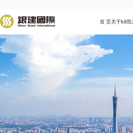
首 页
关于k8凯