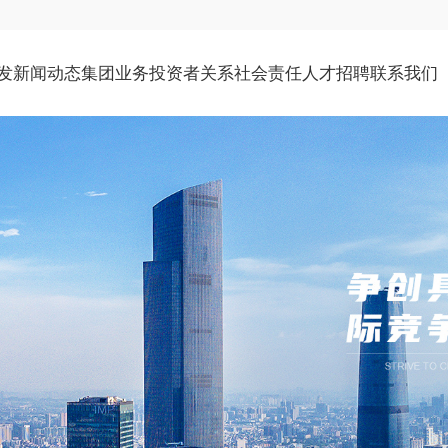
发
新闻动态
集团业务
投资者关系
社会责任
人才招聘
联系我们
公司介绍
公司新闻
石油化工
公司资料
社会责任
社会招聘
联系地址
环境社会及管治报告
新能源及投资
公告及通函
发展历程
媒体报道
校园招聘
管理团队
文化生活
物业租赁
财务报告
举报政策
企业管治
投资者查询
公告（补发已遗失的股份证明书）