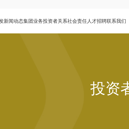
发
新闻动态
集团业务
投资者关系
社会责任
人才招聘
联系我们
公司介绍
公司新闻
石油化工
公司资料
社会责任
社会招聘
联系地址
环境社会及管治报告
新能源及投资
公告及通函
发展历程
媒体报道
校园招聘
管理团队
文化生活
物业租赁
财务报告
举报政策
企业管治
投资
投资者查询
公告（补发已遗失的股份证明书）