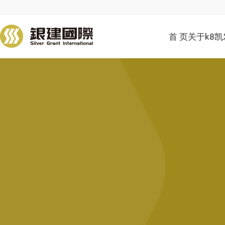
首 页
关于k8凯