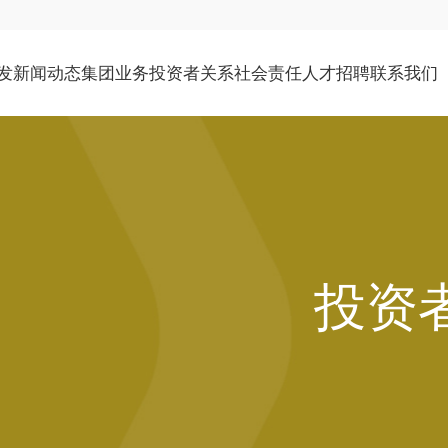
发
新闻动态
集团业务
投资者关系
社会责任
人才招聘
联系我们
公司介绍
公司新闻
石油化工
公司资料
社会责任
社会招聘
联系地址
环境社会及管治报告
新能源及投资
公告及通函
发展历程
媒体报道
校园招聘
管理团队
文化生活
物业租赁
财务报告
举报政策
企业管治
投资
投资者查询
公告（补发已遗失的股份证明书）