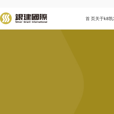
首 页
关于k8凯