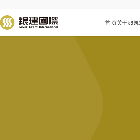
首 页
关于k8凯