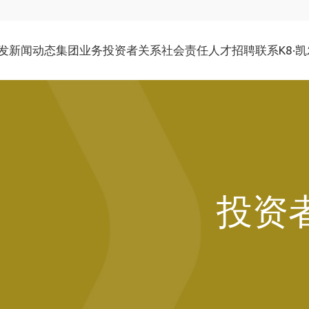
发
新闻动态
集团业务
投资者关系
社会责任
人才招聘
联系K8·
公司介绍
公司新闻
石油化工
公司资料
社会责任
社会招聘
联系地址
环境社会及管治报告
新能源及投资
公告及通函
发展历程
媒体报道
校园招聘
管理团队
文化生活
物业租赁
财务报告
举报政策
企业管治
投资
投资者查询
公告（补发已遗失的股份证明书）